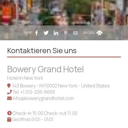
SHARE
DRUCKEN
Kontaktieren Sie uns
Bowery Grand Hotel
Hotel in New York
143 Bowery - NY10002 New York - United States
Tel.
+1 212-226-6655
info@bowerygrandhotel.com
Check-in 15:00 Check-out 11:00
Geöffnet 01.01 - 01.01