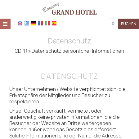
≡
BUCHEN
STARTSEITE
Datenschutz
STANDORT
GDPR » Datenschutz personlicher Informationen
UNTERKUNFT
DATENSCHUTZ
EINRICHTUNGEN
Unser Unternehmen / Website verpflichtet sich, die
FOTOGALLERIE
Privatsphäre der Mitglieder und Besucher zu
respektieren.
NACHFRAGE
Unser Geschäft verkauft, vermietet oder
anderweitig keine privaten Informationen, die die
KONTAKT
Besucher der Website an Dritte weitergeben
können, außer wenn das Gesetz dies erfordert.
Solche Informationen sind der Name, die Adresse,