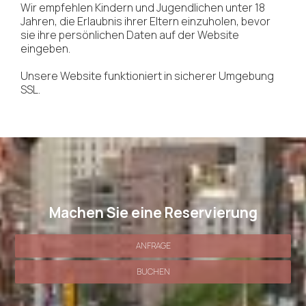
Wir empfehlen Kindern und Jugendlichen unter 18
Jahren, die Erlaubnis ihrer Eltern einzuholen, bevor
sie ihre persönlichen Daten auf der Website
eingeben.
Unsere Website funktioniert in sicherer Umgebung
SSL.
Machen Sie eine Reservierung
ANFRAGE
BUCHEN