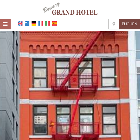
≡
BUCHEN
STARTSEITE
STANDORT
UNTERKUNFT
EINRICHTUNGEN
FOTOGALLERIE
NACHFRAGE
KONTAKT