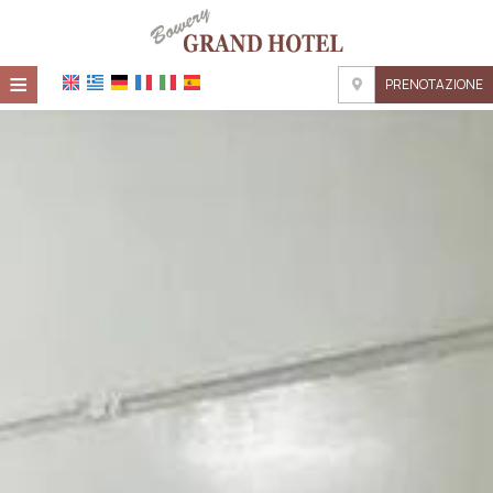
≡
PRENOTAZIONE
HOME
POSIZIONE
ALLOGGIO
SERVIZI
GALLERIA
RICHIESTA
CONTATTI